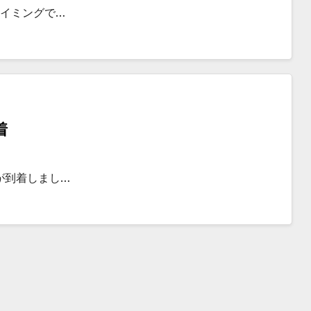
タイミングで…
着
が到着しまし…