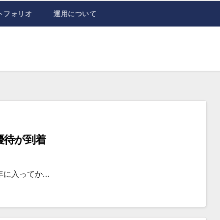
トフォリオ
運用について
優待が到着
年に入ってか…