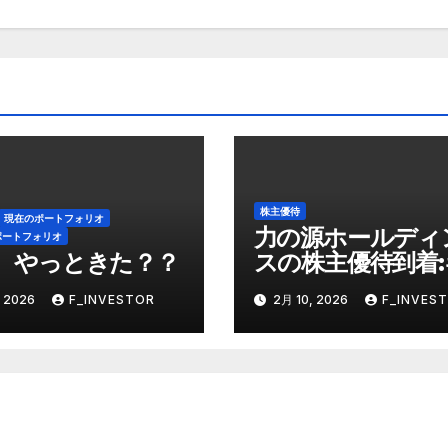
株主優待
現在のポートフォリオ
力の源ホールディ
ポートフォリオ
、やっときた？？
スの株主優待到着
ーズモールで買い
 2026
F_INVESTOR
2月 10, 2026
F_INVES
りに使う