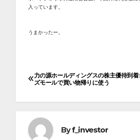
入っています。
うまかったー。
力の源ホールディングスの株主優待到着
投
ズモールで買い物帰りに使う
稿
ナ
ビ
ゲ
By
f_investor