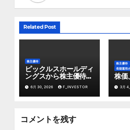
ー
シ
ョ
Related Post
ン
株主優待
株主優待
ピックルスホールディ
長期運用
ングスから株主優待が
株価
到着
6月 30, 2026
F_INVESTOR
3月 4,
コメントを残す