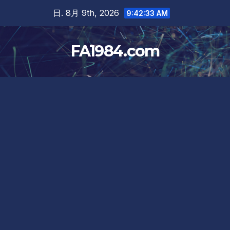
Skip
日. 8月 9th, 2026
9:42:33 AM
to
content
FA1984.com