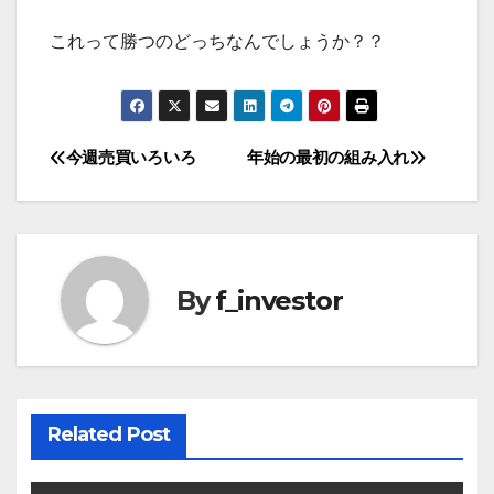
これって勝つのどっちなんでしょうか？？
今週売買いろいろ
年始の最初の組み入れ
投
稿
ナ
ビ
By
f_investor
ゲ
ー
シ
Related Post
ョ