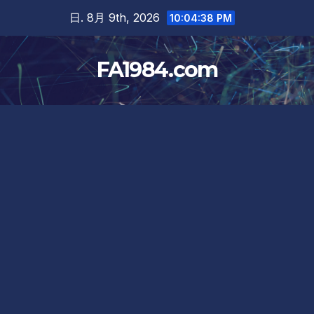
Skip
日. 8月 9th, 2026
10:04:39 PM
to
content
FA1984.com