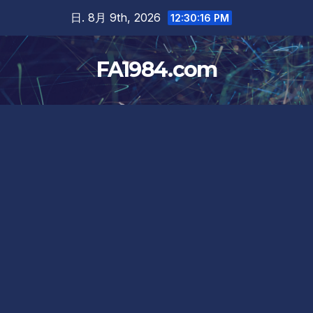
Skip
日. 8月 9th, 2026
12:30:17 PM
to
content
FA1984.com