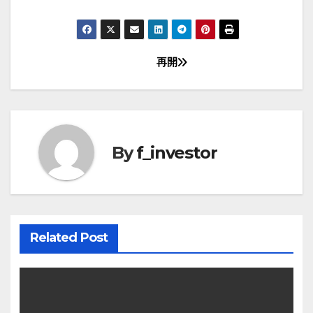
再開
投
稿
ナ
ビ
By
f_investor
ゲ
ー
シ
Related Post
ョ
ン