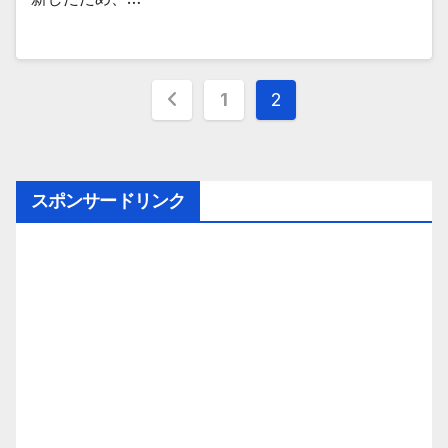
投
1
2
稿
の
スポンサードリンク
ペ
ー
ジ
送
り